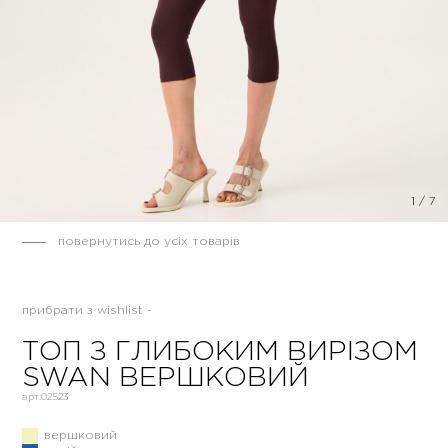
1
/
7
повернутись до усіх товарів
прибрати з wishlist -
ТОП З ГЛИБОКИМ ВИРІЗОМ
SWAN ВЕРШКОВИЙ
арт:
02523
вершковий