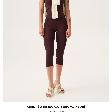
капрі Swan шоколадно-сливові
1 800
UAH