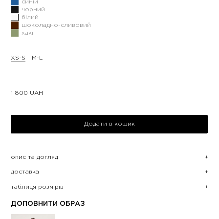
синій
чорний
білий
шоколадно-сливовий
хакі
XS-S
M-L
1 800
UAH
Додати в кошик
опис та догляд
доставка
таблиця розмірів
ДОПОВНИТИ ОБРАЗ