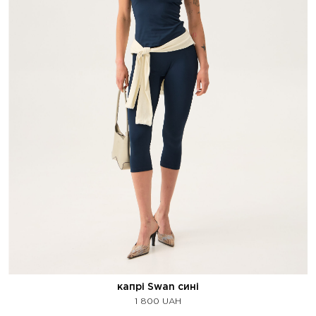
капрі Swan сині
1 800
UAH