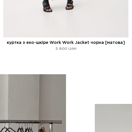
куртка з еко-шкіри Work Work Jacket чорна [матова]
5 800
UAH