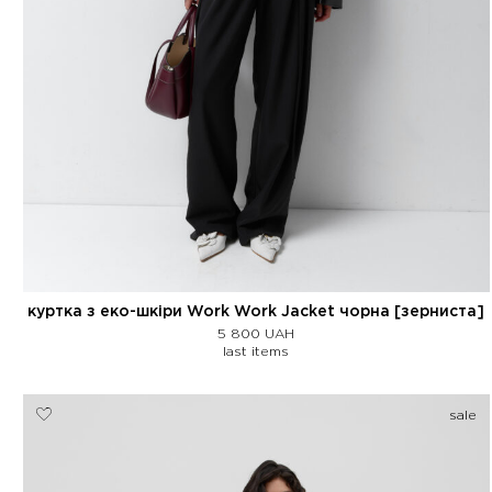
куртка з еко-шкіри Work Work Jacket чорна [зерниста]
5 800
UAH
last items
sale