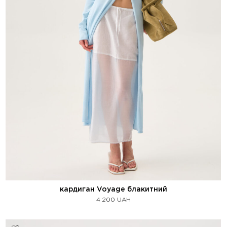
кардиган Voyage блакитний
4 200
UAH