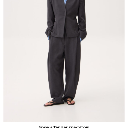
брюки Tender графітові