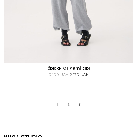
брюки Origami сірі
3 100
UAH
2 170
UAH
1
2
3