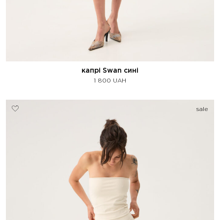
капрі Swan сині
1 800
UAH
sale