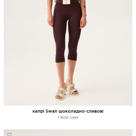
капрі Swan шоколадно-сливові
1 800
UAH