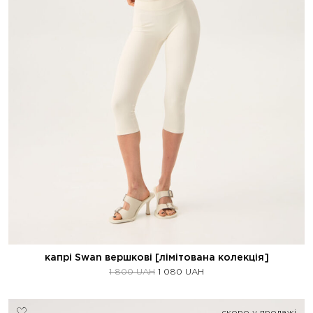
капрі Swan вершкові [лімітована колекція]
1 800
UAH
1 080
UAH
скоро у продажі