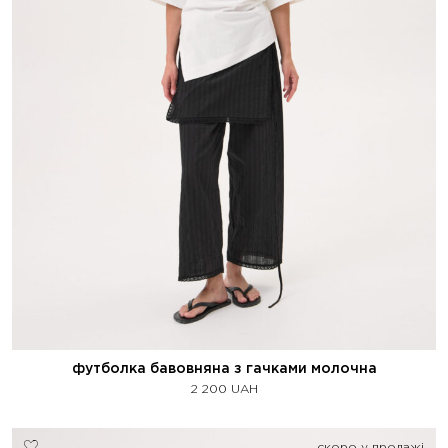
футболка бавовняна з гачками молочна
2 200
UAH
скоро у продажі