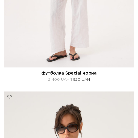
футболка Special чорна
2 400
UAH
1 920
UAH