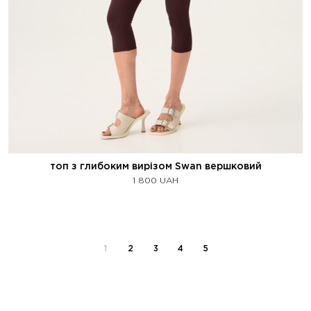
топ з глибоким вирізом Swan вершковий
1 800
UAH
1
2
3
4
5