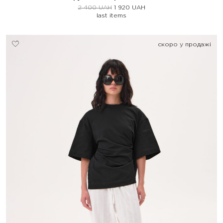
2 400
UAH
1 920
UAH
last items
скоро у продажі