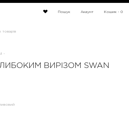
Пошук
Акаунт
Кошик -
0
х товарів
t -
ГЛИБОКИМ ВИРІЗОМ SWAN
ливовий