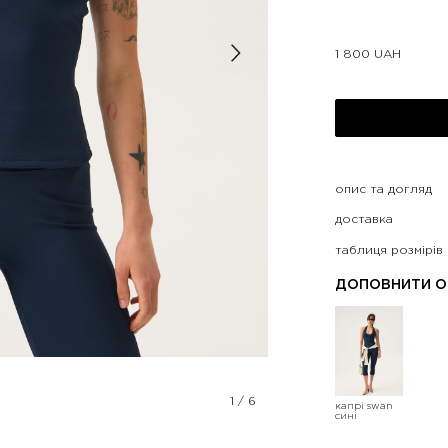
1 800
UAH
опис та догляд
доставка
таблиця розмірів
ДОПОВНИТИ О
1
/
6
капрі swan
сині