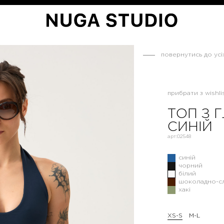
повернутись до усі
прибрати з wishlis
ТОП З 
СИНІЙ
арт:
02548
синій
чорний
білий
шоколадно-с
хакі
XS-S
M-L