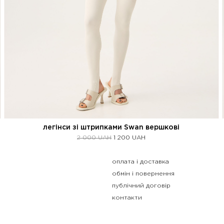
легінси зі штрипками Swan вершкові
2 000
UAH
1 200
UAH
оплата і доставка
обмін і повернення
публічний договір
контакти