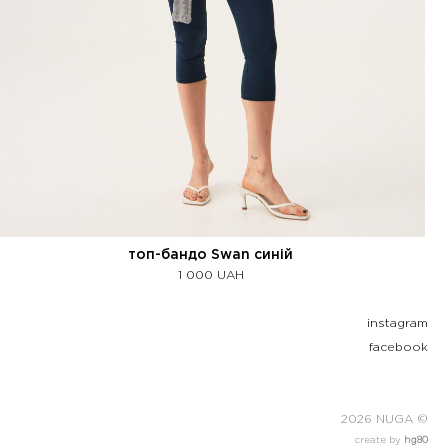
топ-бандо Swan синій
1 000
UAH
instagram
facebook
2026 NUGA ©
create by
hg80