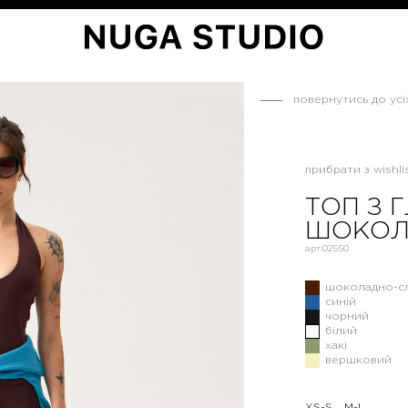
повернутись до усі
прибрати з wishlis
ТОП З 
ШОКОЛ
арт:
02550
шоколадно-с
синій
чорний
білий
хакі
вершковий
XS-S
M-L