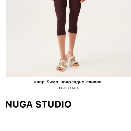
капрі Swan шоколадно-сливові
1 800
UAH