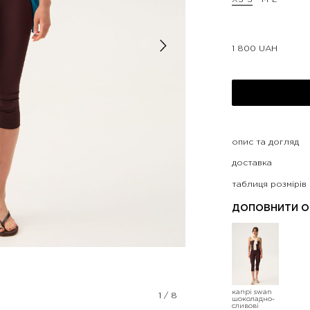
1 800
UAH
опис та догляд
доставка
таблиця розмірів
ДОПОВНИТИ О
капрі swan
1
/
8
шоколадно-
сливові