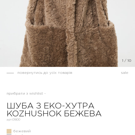
1
/
10
повернутись до усіх товарів
sale
прибрати з wishlist -
ШУБА З ЕКО-ХУТРА
KOZHUSHOK БЕЖЕВА
арт:
01800
бежевий