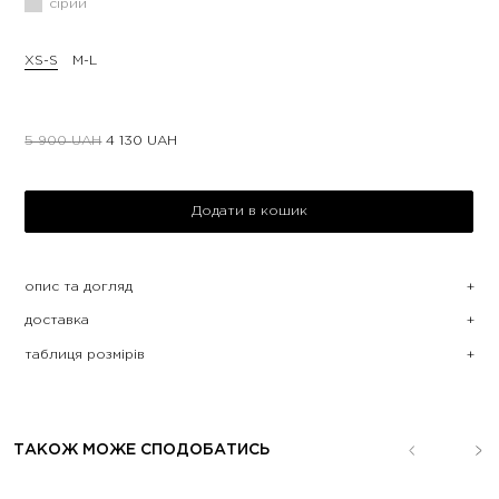
сірий
XS-S
M-L
5 900
UAH
4 130
UAH
Додати в кошик
опис та догляд
доставка
таблиця розмірів
ТАКОЖ МОЖЕ СПОДОБАТИСЬ