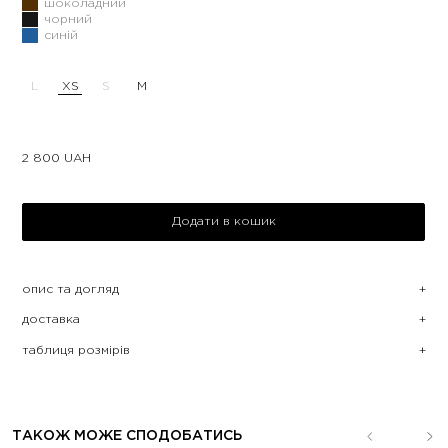
шоколадний
чорний
синій
L
XS
S
M
2 800
UAH
Додати в кошик
опис та догляд
доставка
таблиця розмірів
ТАКОЖ МОЖЕ СПОДОБАТИСЬ