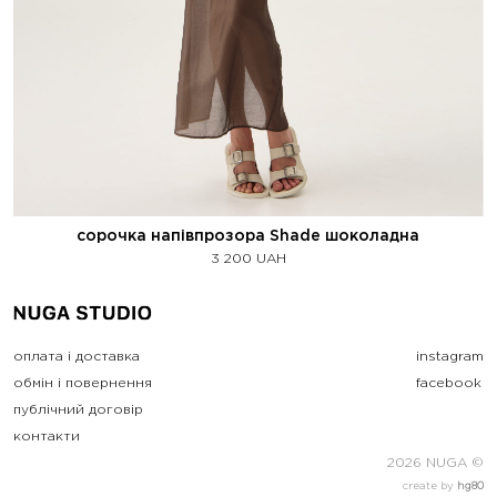
сорочка напівпрозора Shade шоколадна
3 200
UAH
оплата і доставка
instagram
обмін і повернення
facebook
публічний договір
контакти
2026 NUGA ©
create by
hg80