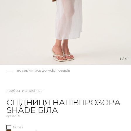
1
/
9
повернутись до усіх товарів
прибрати з wishlist -
СПІДНИЦЯ НАПІВПРОЗОРА
SHADE БІЛА
арт:
02589
білий