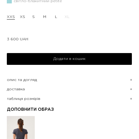
світло-блакитний petite
XXS
XS
S
M
L
XL
3 600
UAH
Додати в кошик
опис та догляд
доставка
таблиця розмірів
ДОПОВНИТИ ОБРАЗ