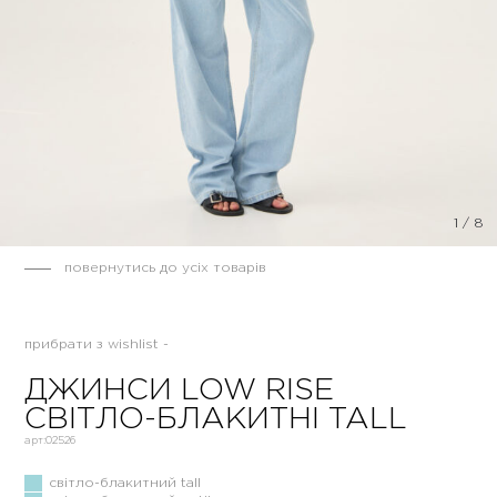
1
/
8
повернутись до усіх товарів
прибрати з wishlist -
ДЖИНСИ LOW RISE
СВІТЛО-БЛАКИТНІ TALL
арт:
02526
світло-блакитний tall