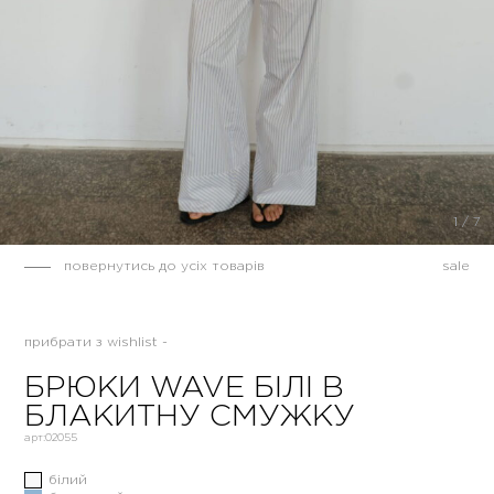
1
/
7
повернутись до усіх товарів
sale
прибрати з wishlist -
БРЮКИ WAVE БІЛІ В
БЛАКИТНУ СМУЖКУ
арт:
02055
білий