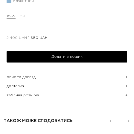
блакитний
XS-S
M-L
2 400
UAH
1 680
UAH
Додати в кошик
опис та догляд
доставка
таблиця розмірів
ТАКОЖ МОЖЕ СПОДОБАТИСЬ