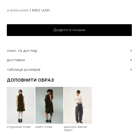
2 800
UAH
1 680
UAH
Додати в кошик
опис та догляд
доставка
таблиця розмірів
ДОПОВНИТИ ОБРАЗ
спідниця moss
кейп moss
джинси barrel
чорні