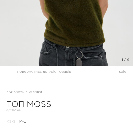
1
/
9
повернутись до усіх товарів
sale
прибрати з wishlist -
ТОП MOSS
арт:
02244
XS-S
M-L