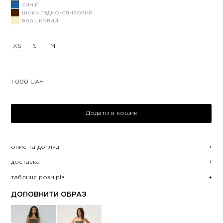
синій
шоколадно-сливовий
вершковий
XS
S
M
1 000
UAH
Додати в кошик
опис та догляд
доставка
таблиця розмірів
ДОПОВНИТИ ОБРАЗ