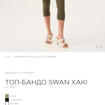
1
/
7
повернутись до усіх товарів
прибрати з wishlist -
ТОП-БАНДО SWAN ХАКІ
арт:
01665
хакі
чорний
білий