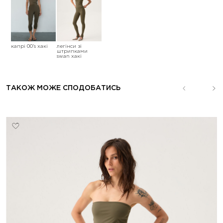
капрі 00’s хакі
легінси зі
штрипками
swan хакі
ТАКОЖ МОЖЕ СПОДОБАТИСЬ