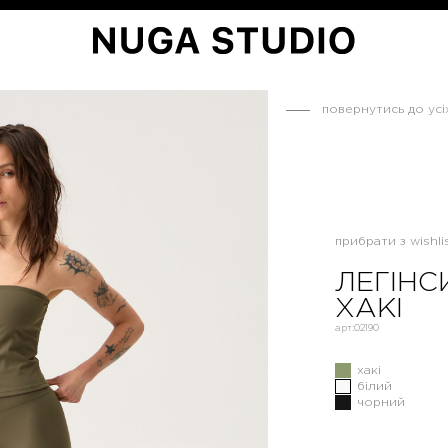
повернутись до усі
прибрати з wishlis
ЛЕГІНС
ХАКІ
арт:
02190
хакі
білий
чорний