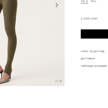
XS-S
M-L
2 000
UAH
опис та догляд
доставка
таблиця розмірів
1
/
6