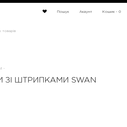
Пошук
Акаунт
Кошик -
0
х товарів
t -
И ЗІ ШТРИПКАМИ SWAN