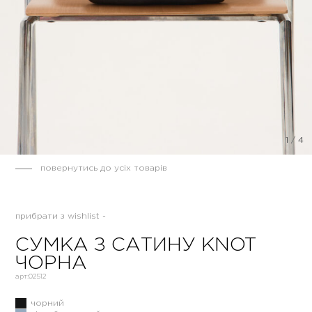
1
/
4
повернутись до усіх товарів
прибрати з wishlist -
СУМКА З САТИНУ KNOT
ЧОРНА
арт:
02512
чорний