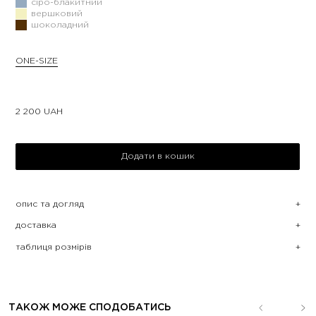
сіро-блакитний
вершковий
шоколадний
ONE-SIZE
2 200
UAH
Додати в кошик
опис та догляд
доставка
таблиця розмірів
ТАКОЖ МОЖЕ СПОДОБАТИСЬ