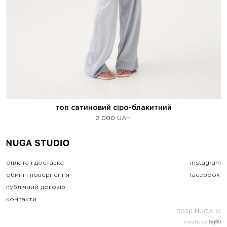
топ сатиновий сіро-блакитний
2 000
UAH
оплата і доставка
instagram
обмін і повернення
facebook
публічний договір
контакти
2026 NUGA ©
create by
hg80