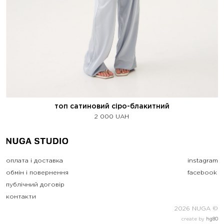
топ сатиновий сіро-блакитний
2 000
UAH
оплата і доставка
instagram
обмін і повернення
facebook
публічний договір
контакти
2026 NUGA ©
create by
hg80