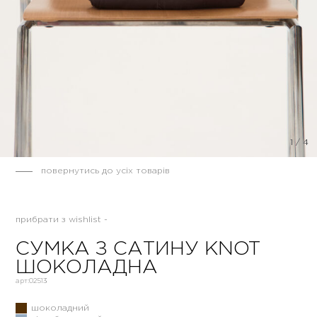
1
/
4
повернутись до усіх товарів
прибрати з wishlist -
СУМКА З САТИНУ KNOT
ШОКОЛАДНА
арт:
02513
шоколадний