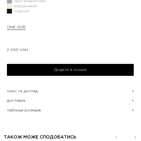
сіро-блакитний
вершковий
чорний
ONE-SIZE
2 200
UAH
Додати в кошик
опис та догляд
доставка
таблиця розмірів
ТАКОЖ МОЖЕ СПОДОБАТИСЬ