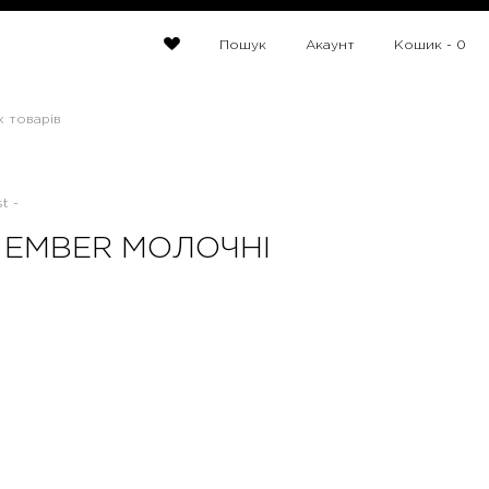
Пошук
Акаунт
Кошик -
0
х товарів
t -
 EMBER МОЛОЧНІ