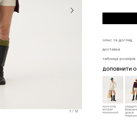
опис та догляд
доставка
таблиця розмірів
ДОПОВНИТИ О
лонгслів
кардиг
ember
бавовн
1
/
12
молочний
grace
марсал