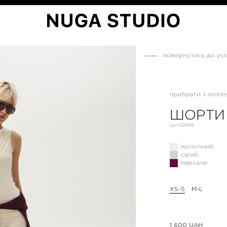
повернутись до усі
прибрати з wishlis
ШОРТИ
арт:
02449
молочний
сірий
марсала
XS-S
M-L
1 600
UAH