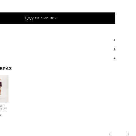
Додати в кошик
БРАЗ
ан
яний
а