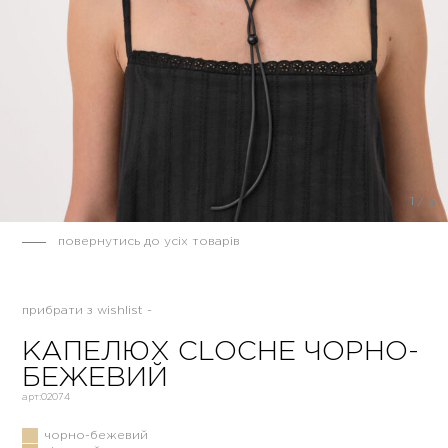
1
/
5
повернутись до усіх товарів
прибрати з wishlist -
КАПЕЛЮХ CLOCHE ЧОРНО-
БЕЖЕВИЙ
арт:
02074
чорно-бежевий