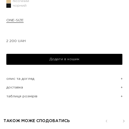
пісочний
чорний
ONE-SIZE
2 200
UAH
Додати в кошик
опис та догляд
доставка
таблиця розмірів
ТАКОЖ МОЖЕ СПОДОБАТИСЬ