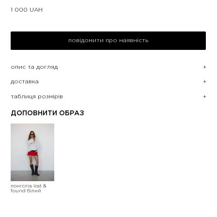
1 000
UAH
повідомити про наявність
опис та догляд
доставка
таблиця розмірів
ДОПОВНИТИ ОБРАЗ
лонгслів lost &
found білий