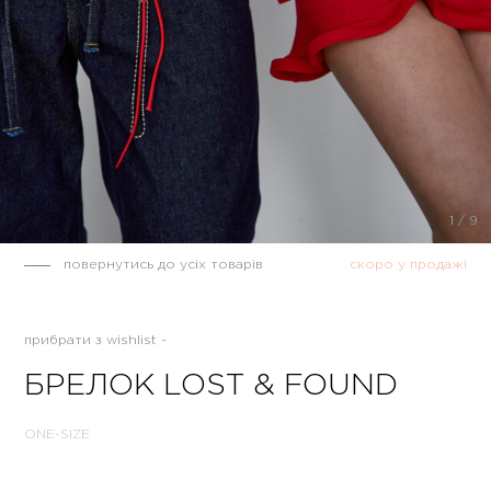
1
/
9
повернутись до усіх товарів
скоро у продажі
прибрати з wishlist -
БРЕЛОК LOST & FOUND
ONE-SIZE