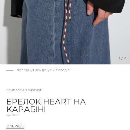
1
/
4
повернутись до усіх товарів
прибрати з wishlist -
БРЕЛОК HEART НА
КАРАБІНІ
арт:
01897
ONE-SIZE