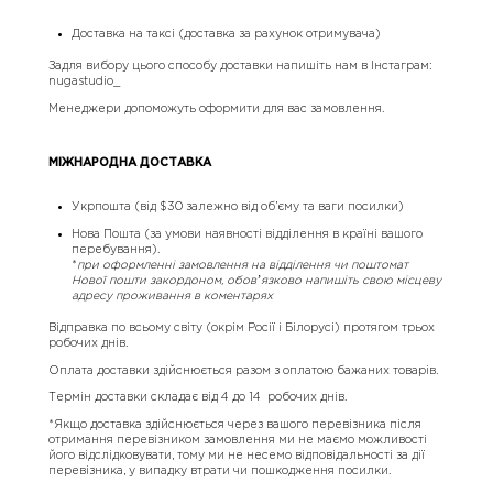
Доставка на таксі (доставка за рахунок отримувача)
Задля вибору цього способу доставки напишіть нам в Інстаграм:
nugastudio_
Менеджери допоможуть оформити для вас замовлення.
МІЖНАРОДНА ДОСТАВКА
Укрпошта (від $30 залежно від об’єму та ваги посилки)
Нова Пошта (за умови наявності відділення в країні вашого
перебування).
*
при оформленні замовлення на відділення чи поштомат
Нової пошти закордоном, обовʼязково напишіть свою місцеву
адресу проживання в коментарях
Відправка по всьому світу (окрім Росії і Білорусі) протягом трьох
робочих днів.
Оплата доставки здійснюється разом з оплатою бажаних товарів.
Термін доставки складає від 4 до 14 робочих днів.
*Якщо доставка здійснюється через вашого перевізника після
отримання перевізником замовлення ми не маємо можливості
його відслідковувати, тому ми не несемо відповідальності за дії
перевізника, у випадку втрати чи пошкодження посилки.