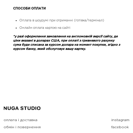
СПОСОБИ ОПЛАТИ
Оплата в шоурумі при отриманні (готівка/термінал)
Онлайн оплата картою на сайті
*у разі оформлення замовлення на англомовній версії сайту, де
ціни вказані в доларах США, при оплаті з гривневого рахунку
сума буде списана за курсом долара на момент покупки, згідно з
курсом банку, який обслуговує вашу картку.
оплата і доставка
instagram
обмін і повернення
facebook