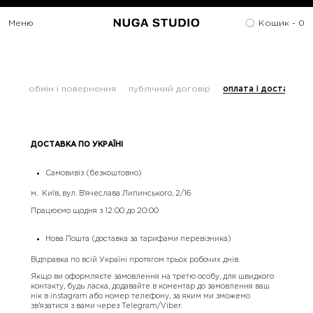
Меню
Кошик -
0
обмін і повернення
публічний договір
оплата і доставка
ДОСТАВКА ПО УКРАЇНІ
Самовивіз (безкоштовно)
м. Київ, вул. В’ячеслава Липинського, 2/16
Працюємо щодня з 12:00 до 20:00
Нова Пошта (доставка за тарифами перевізника)
Відправка по всій Україні протягом трьох робочих днів.
Якщо ви оформляєте замовлення на третю особу, для швидкого
контакту, будь ласка, додавайте в коментар до замовлення ваш
нік в instagram або номер телефону, за яким ми зможемо
зв’язатися з вами через Telegram/Viber.