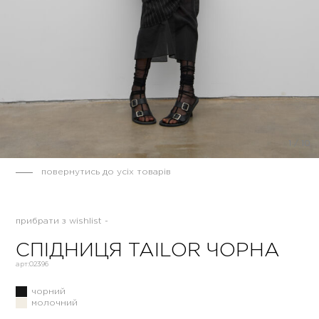
1
/
10
повернутись до усіх товарів
прибрати з wishlist -
СПІДНИЦЯ TAILOR ЧОРНА
арт:
02396
чорний
молочний