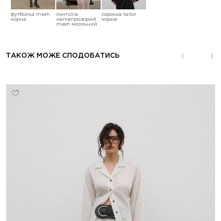
футболка mesh
лонгслів
сорочка tailor
чорна
напівпрозорий
чорна
mesh молочний
ТАКОЖ МОЖЕ СПОДОБАТИСЬ