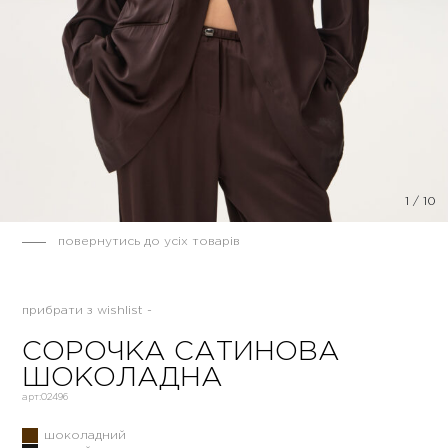
1
/
10
повернутись до усіх товарів
прибрати з wishlist -
СОРОЧКА САТИНОВА
ШОКОЛАДНА
арт:
02496
шоколадний