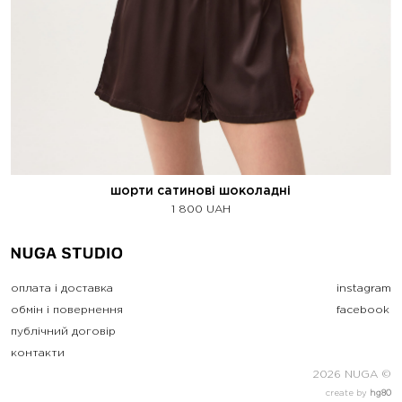
шорти сатинові шоколадні
1 800
UAH
оплата і доставка
instagram
обмін і повернення
facebook
публічний договір
контакти
2026 NUGA ©
create by
hg80