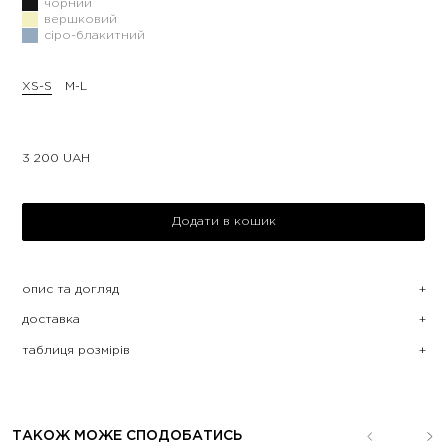
чорний
вершковий
сіро-блакитний
XS-S
M-L
3 200
UAH
Додати в кошик
опис та догляд
доставка
таблиця розмірів
ТАКОЖ МОЖЕ СПОДОБАТИСЬ