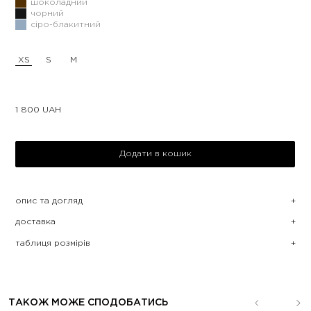
шоколадний
чорний
сіро-блакитний
XS
S
M
1 800
UAH
Додати в кошик
опис та догляд
доставка
таблиця розмірів
ТАКОЖ МОЖЕ СПОДОБАТИСЬ