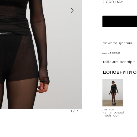
2 000
UAH
опис та догляд
доставка
таблиця розмірів
ДОПОВНИТИ О
легінси
1
/
7
напівпрозорі
mesh чорні