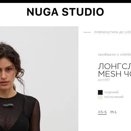
повернутись до усі
прибрати з wishlis
ЛОНГСЛ
MESH 
арт:
01917
чорний
молочний
XS-S
M-L