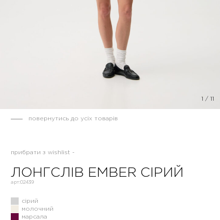
1
/
11
повернутись до усіх товарів
прибрати з wishlist -
ЛОНГСЛІВ EMBER СІРИЙ
арт:
02439
сірий
молочний
марсала