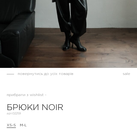
1
/
9
повернутись до усіх товарів
sale
прибрати з wishlist -
БРЮКИ NOIR
арт:
02259
XS-S
M-L