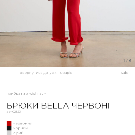
1
/
6
повернутись до усіх товарів
sale
прибрати з wishlist -
БРЮКИ BELLA ЧЕРВОНІ
арт:
02320
червоний
чорний
сірий