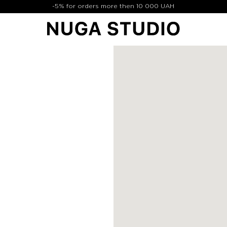
-5% for orders more then 10 000 UAH