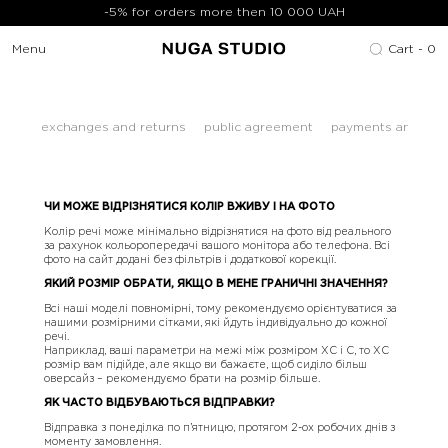
-5% for orders more then 10 000 UAH
Menu
Cart -
0
exchanges and returns
public agreement
payments and ship
ЧИ
МОЖЕ ВІДРІЗНЯТИСЯ КОЛІР ВЖИВУ І НА ФОТО
Колір речі може мінімально відрізнятися на фото від реального
за рахунок кольоропередачі вашого монітора або телефона. Всі
фото на сайт додані без фільтрів і додаткової корекції.
ЯКИЙ РОЗМІР ОБРАТИ, ЯКЩО В МЕНЕ ГРАНИЧНІ ЗНАЧЕННЯ?
Всі наші моделі повномірні, тому рекомендуємо орієнтуватися за
нашими розмірними сітками, які йдуть індивідуально до кожної
речі.
Наприклад, ваші параметри на межі між розміром ХС і С, то ХС
розмір вам підійде, але якщо ви бажаєте, щоб сиділо більш
оверсайз – рекомендуємо брати на розмір більше.
ЯК ЧАСТО ВІДБУВАЮТЬСЯ ВІДПРАВКИ?
Відправка з понеділка по п’ятницю, протягом 2-ох робочих днів з
моменту замовлення.