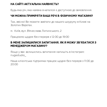
НА САЙТІ АКТУАЛЬНА НАЯВНІСТЬ?
Будь-яка річ, яка наявна в каталозі є доступною до замовлення.
ЧИ МОЖНА ПРИМІРЯТИ ВАШІ РЕЧІ В ФІЗИЧНОМУ МАГАЗИНІ?
Так, звісно! Ви можете завітати до нашого шоуруму в Києві на
Золотих Воротах.
м. Київ, вул. В’ячеслава Липинського, 2
Працюємо щодня без перерв з 12:00 до 19:00
В МЕНЕ ЗАЛИШИЛИСЯ ЗАПИТАННЯ. ЯК Я МОЖУ ЗВ’ЯЗАТИСЯ З
МЕНЕДЖЕРОМ МАГАЗИНУ?
Якщо у вас залишились запитання напишіть в Інстаграм:
nugastudio_
Наша клієнтська підтримка працює щодня без перерв з 11:00 до
20:00