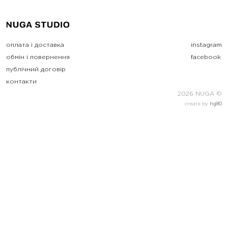
оплата і доставка
instagram
обмін і повернення
facebook
публічний договір
контакти
2026 NUGA ©
create by
hg80