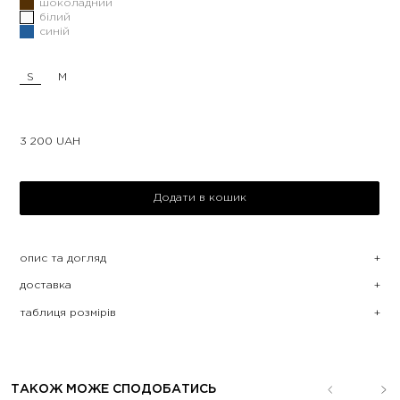
шоколадний
білий
синій
S
M
3 200
UAH
Додати в кошик
опис та догляд
доставка
таблиця розмірів
ТАКОЖ МОЖЕ СПОДОБАТИСЬ