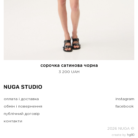
сорочка сатинова чорна
3 200
UAH
оплата і доставка
instagram
обмін і повернення
facebook
публічний договір
контакти
2026 NUGA ©
create by
hg80