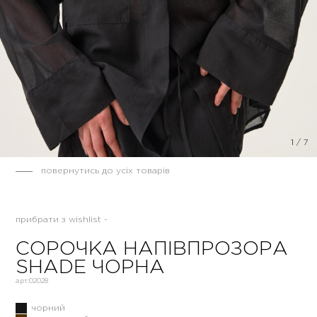
1
/
7
повернутись до усіх товарів
прибрати з wishlist -
СОРОЧКА НАПІВПРОЗОРА
SHADE ЧОРНА
арт:
02028
чорний